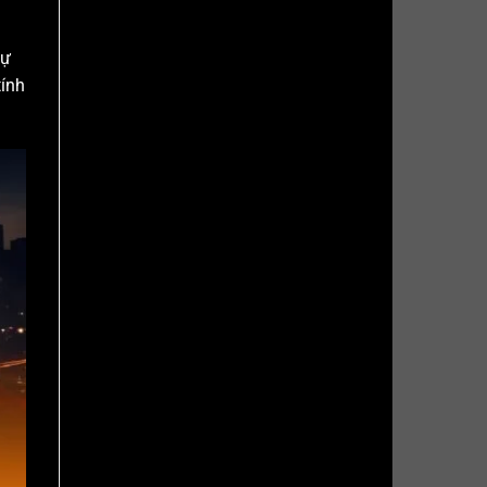
Sự
tính