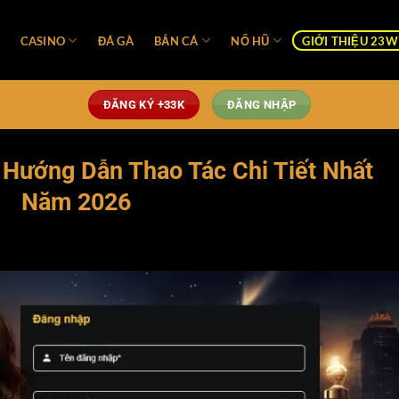
CASINO
ĐÁ GÀ
BẮN CÁ
NỔ HŨ
GIỚI THIỆU 23W
ĐĂNG KÝ +33K
ĐĂNG NHẬP
Hướng Dẫn Thao Tác Chi Tiết Nhất
Năm 2026