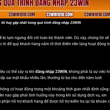
à lỗi hay gặp nhất trong quá trình đăng nhập 23WIN
sẽ bị tạm ngưng đối với toàn bộ thành viên. Dù vậy, chúng tôi sẽ
bảo trì để quý khách hàng nắm rõ thời điểm nền tảng hoạt động tr
iều có thể xảy ra khi
đăng nhập 23WIN
, không phải là sự việc h
ấp sai mật khẩu nhiều lần, thường từ ba cho đến năm lượt.
 không có hoạt động trong một khoảng thời gian nhất định cũng
iên nào gặp phải tình huống này trong khi sử dụng dịch vụ, xin
 phận hỗ trợ khách hàng để được hỗ trợ kiểm tra lại tài khoản 