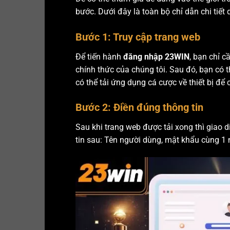
bước. Dưới đây là toàn bộ chỉ dẫn chi tiết
Bước 1: Truy cập trang web
Để tiến hành
đăng nhập 23WIN
, bạn chỉ c
chính thức của chúng tôi. Sau đó, bạn có 
có thể tải ứng dụng cá cược về thiết bị để 
Bước 2: Điền đúng thông tin
Sau khi trang web được tải xong thì giao di
tin sau: Tên người dùng, mật khẩu cùng 1