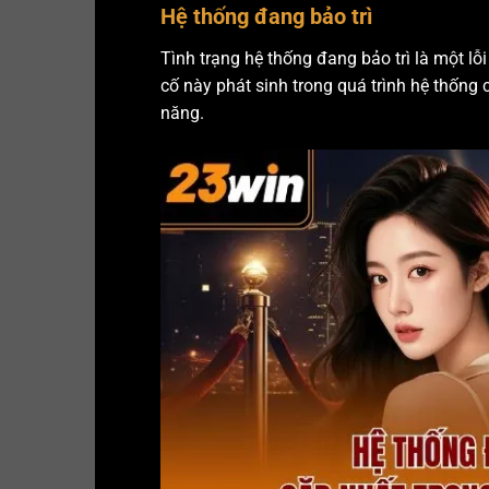
Hệ thống đang bảo trì
Tình trạng hệ thống đang bảo trì là một lỗ
cố này phát sinh trong quá trình hệ thống
năng.