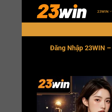
Bỏ
qua
23WIN
nội
dung
Đăng Nhập 23WIN – 