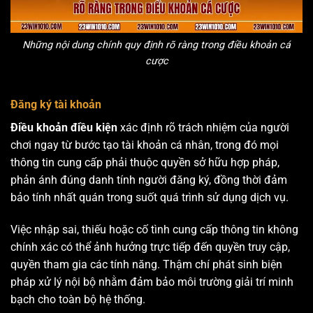
Những nội dung chính quy định rõ ràng trong điều khoản cá
cược
Đăng ký tài khoản
Điều khoản điều kiện
xác định rõ trách nhiệm của người
chơi ngay từ bước tạo tài khoản cá nhân, trong đó mọi
thông tin cung cấp phải thuộc quyền sở hữu hợp pháp,
phản ánh đúng danh tính người đăng ký, đồng thời đảm
bảo tính nhất quán trong suốt quá trình sử dụng dịch vụ.
Việc nhập sai, thiếu hoặc cố tình cung cấp thông tin không
chính xác có thể ảnh hưởng trực tiếp đến quyền truy cập,
quyền tham gia các tính năng. Thậm chí phát sinh biện
pháp xử lý nội bộ nhằm đảm bảo môi trường giải trí minh
bạch cho toàn bộ hệ thống.