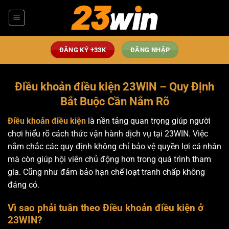
Bỏ
qua
nội
dung
ĐĂNG KÝ +33K
ĐĂNG NHẬP
Điều khoản điều kiện 23WIN – Quy Định
Bắt Buộc Cần Nắm Rõ
Điều khoản điều kiện
là nền tảng quan trọng giúp người
chơi hiểu rõ cách thức vận hành dịch vụ tại 23WIN. Việc
nắm chắc các quy định không chỉ bảo vệ quyền lợi cá nhân
mà còn giúp hội viên chủ động hơn trong quá trình tham
gia. Cũng như đảm bảo hạn chế loạt tranh chấp không
đáng có.
Vì sao phải tuân theo Điều khoản điều kiện ở
23WIN?