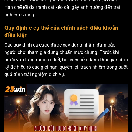
Hạn chế tối đa tranh cãi kéo dài gây ảnh hưởng đến trải
nghiệm chung.
Quy định c cụ thể của chính sách điều khoản
điều kiện
Các quy định cá cược được xây dựng nhằm đảm bảo
người chơi tham gia đúng chuẩn mực chung. Trước khi
bước vào từng mục chi tiết, hội viên nên dành thời gian đọc
kỹ để hiểu rõ các giới hạn, quyền lợi, trách nhiệm trong suốt
quá trình trải nghiệm dịch vụ.