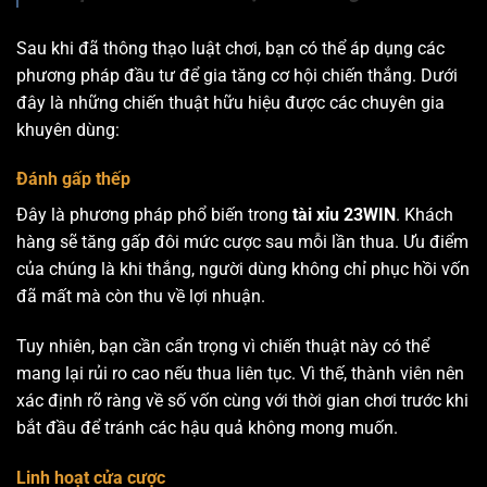
Sau khi đã thông thạo luật chơi, bạn có thể áp dụng các
phương pháp đầu tư để gia tăng cơ hội chiến thắng. Dưới
đây là những chiến thuật hữu hiệu được các chuyên gia
khuyên dùng:
Đánh gấp thếp
Đây là phương pháp phổ biến trong
tài xỉu 23WIN
. Khách
hàng sẽ tăng gấp đôi mức cược sau mỗi lần thua. Ưu điểm
của chúng là khi thắng, người dùng không chỉ phục hồi vốn
đã mất mà còn thu về lợi nhuận.
Tuy nhiên, bạn cần cẩn trọng vì chiến thuật này có thể
mang lại rủi ro cao nếu thua liên tục. Vì thế, thành viên nên
xác định rõ ràng về số vốn cùng với thời gian chơi trước khi
bắt đầu để tránh các hậu quả không mong muốn.
Linh hoạt cửa cược