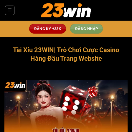
Bỏ
qua
nội
dung
ĐĂNG KÝ +33K
ĐĂNG NHẬP
Tài Xỉu 23WIN| Trò Chơi Cược Casino
Hàng Đầu Trang Website