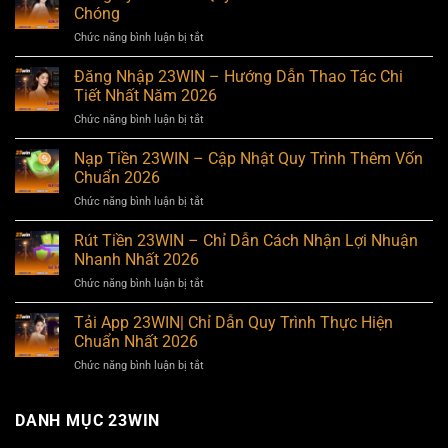
Chóng
Chức năng bình luận bị tắt
ở
Đăng
Ký
Đăng Nhập 23WIN – Hướng Dẫn Thao Tác Chi
23WIN
Tiết Nhất Năm 2026
–
Chức năng bình luận bị tắt
ở
Quy
Đăng
Trình
Nhập
Nạp Tiền 23WIN – Cập Nhật Quy Trình Thêm Vốn
Mở
23WIN
Tài
Chuẩn 2026
–
Khoản
Chức năng bình luận bị tắt
ở
Hướng
Nhanh
Nạp
Dẫn
Chóng
Tiền
Rút Tiền 23WIN – Chỉ Dẫn Cách Nhận Lợi Nhuận
Thao
23WIN
Tác
Nhanh Nhất 2026
–
Chi
Chức năng bình luận bị tắt
ở
Cập
Tiết
Rút
Nhật
Nhất
Tiền
Tải App 23WIN| Chỉ Dẫn Quy Trình Thực Hiện
Quy
Năm
23WIN
Trình
Chuẩn Nhất 2026
2026
–
Thêm
Chức năng bình luận bị tắt
ở
Chỉ
Vốn
Tải
Dẫn
Chuẩn
App
Cách
2026
23WIN|
DANH MỤC 23WIN
Nhận
Chỉ
Lợi