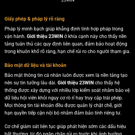
23WIN
Giấy phép & pháp lý rõ ràng
Pháp lý minh bạch giúp khẳng định tính hợp pháp trong
vận hành.
G
iới thiệu 23WIN
ở khía cạnh này cho thấy nền
tảng tuân thủ các quy định liên quan, đảm bảo hoạt động
trong khuôn khổ rõ ràng, hạn chế rủi ro cho người tham gia.
Bảo mật dữ liệu và tài khoản
Bảo mật thông tin cá nhân luôn được xem là nền tảng tạo
nên sự tin tưởng lâu dài.
Giới thiệu 23WIN
cho thấy hệ
thống được xây dựng với nhiều lớp kiểm soát nhằm bảo vệ
dữ liệu hội viên khỏi nguy cơ rò rỉ hay truy cập trái phép.
Mọi thông tin tài khoản đều được quản lý chặt chẽ, giới
hạn quyền tiếp cận nội bộ nhằm đảm bảo tính riêng tư.
Cơ chế giám sát liên tục giúp phát hiện sớm các dấu hiệu
bất thường, từ đó ngăn chặn rủi ro trước khi ảnh hưởng