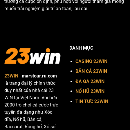
trường cá cược ổn định, phù hợp với người tham gia mong
muốn trải nghiệm giải trí an toàn, lâu dài.
DANH MỤC
CASINO 23WIN
BẮN CÁ 23WIN
23WIN
| marstour.ru.com
ĐÁ GÀ 23WIN
là trang đại lý chính thức
duy nhất của nhà cái 23
NỔ HŨ 23WIN
WIN tại Việt Nam. Với hơn
TIN TỨC 23WIN
2000 trò chơi cá cược trực
tuyến đa dạng như Xóc
đĩa, Nổ hũ, Bắn cá,
Baccarat, Rồng hổ, Xổ số..