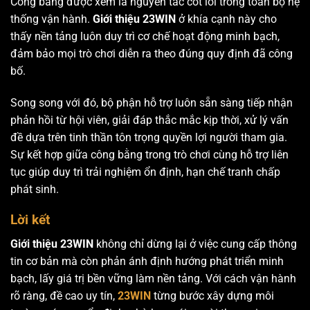
Công bằng được xem là nguyên tắc cốt lõi trong toàn bộ hệ
thống vận hành.
Giới thiệu 23WIN
ở khía cạnh này cho
thấy nền tảng luôn duy trì cơ chế hoạt động minh bạch,
đảm bảo mọi trò chơi diễn ra theo đúng quy định đã công
bố.
Song song với đó, bộ phận hỗ trợ luôn sẵn sàng tiếp nhận
phản hồi từ hội viên, giải đáp thắc mắc kịp thời, xử lý vấn
đề dựa trên tinh thần tôn trọng quyền lợi người tham gia.
Sự kết hợp giữa công bằng trong trò chơi cùng hỗ trợ liên
tục giúp duy trì trải nghiệm ổn định, hạn chế tranh chấp
phát sinh.
Lời kết
Giới thiệu 23WIN
không chỉ dừng lại ở việc cung cấp thông
tin cơ bản mà còn phản ánh định hướng phát triển minh
bạch, lấy giá trị bền vững làm nền tảng. Với cách vận hành
rõ ràng, đề cao uy tín,
23WIN
từng bước xây dựng môi