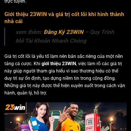
trực tuyến.
Giới thiệu 23WIN và giá trị cốt lõi khi hình thành
nhà cái
xem thêm:
Đăng Ký 23WIN
– Quy Trình
Mở Tài Khoản Nhanh Chóng
Giá trị cốt lõi là yếu tố làm nên bản sắc riêng của một nền
tảng cá cược. Khi
giới thiệu 23WIN
, việc làm rõ các giá trị
này giúp người tham gia hiểu vì sao thương hiệu có thể
duy trì sự ổn định, tạo dựng niềm tin trong cộng đồng.
Những giá trị này được thể hiện xuyên suốt trong cách vận
hành, quản lý, hỗ trợ.