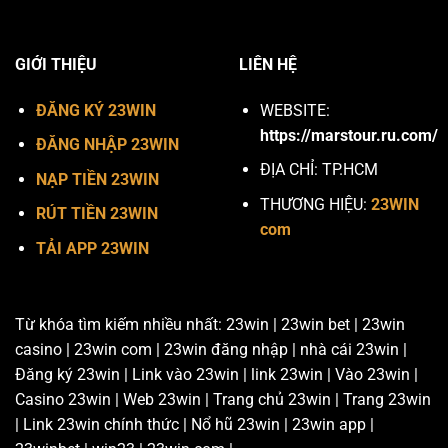
GIỚI
THIỆU
LIÊN HỆ
ĐĂNG KÝ 23WIN
WEBSITE:
https://marstour.ru.com/
ĐĂNG NHẬP 23WIN
ĐỊA CHỈ: TP.HCM
NẠP TIỀN 23WIN
THƯƠNG HIỆU:
23WIN
RÚT TIỀN 23WIN
com
TẢI APP 23WIN
Từ khóa tìm kiếm nhiều nhất: 23win | 23win bet | 23win
casino | 23win com | 23win đăng nhập | nhà cái 23win |
Đăng ký 23win | Link vào 23win | link 23win | Vào 23win |
Casino 23win | Web 23win | Trang chủ 23win | Trang 23win
| Link 23win chính thức | Nổ hũ 23win | 23win app |