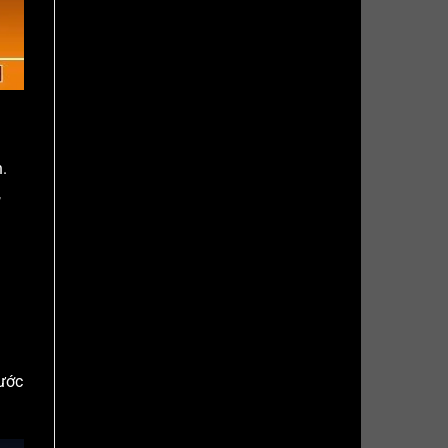
.
,
rước