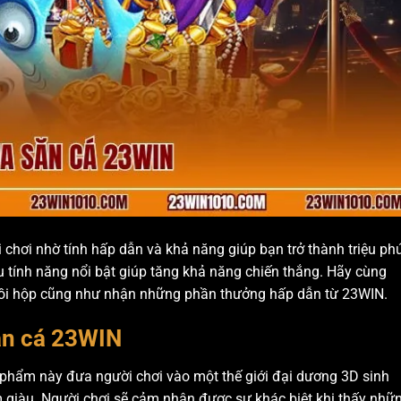
chơi nhờ tính hấp dẫn và khả năng giúp bạn trở thành triệu phú
tính năng nổi bật giúp tăng khả năng chiến thắng. Hãy cùng
hồi hộp cũng như nhận những phần thưởng hấp dẫn từ 23WIN.
ăn cá 23WIN
u phẩm này đưa người chơi vào một thế giới đại dương 3D sinh
làm giàu. Người chơi sẽ cảm nhận được sự khác biệt khi thấy nhữ