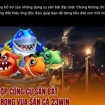
sự hỗ trợ của những dụng cụ săn bắt đặc biệt. Chúng không chỉ
 đến hiệu ứng độc đáo, giúp bạn dễ dàng tiêu diệt con mồi tr