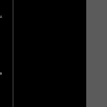
u.
óa