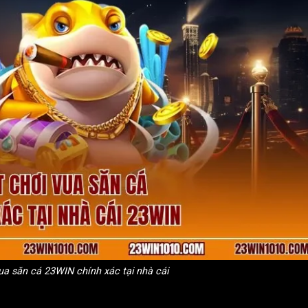
ua săn cá 23WIN chính xác tại nhà cái