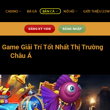
CASINO
ĐÁ GÀ
BẮN CÁ
NỔ HŨ
GIỚI THIỆU 23W
ĐĂNG KÝ +33K
ĐĂNG NHẬP
Game Giải Trí Tốt Nhất Thị Trường
Châu Á