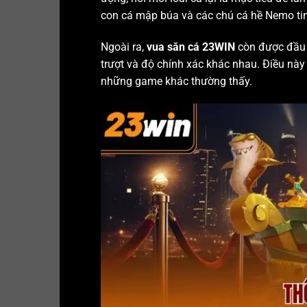
con cá mập búa và các chú cá hề Nemo tin
Ngoài ra,
vua săn cá 23WIN
còn được đầu t
trượt và độ chính xác khác nhau. Điều này 
những game khác thường thấy.