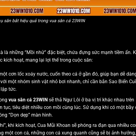
ụ săn bắt hiệu quả trong vua săn cá 23WIN
à là những “Mồi nhử” đặc biệt, chứa đựng sức mạnh tiềm ẩn. K
 kích hoạt, mang lại lợi thế trong cuộc săn:
ột cơn lốc xoáy nước, cuốn theo cá ở gần đó, giúp bạn dễ dàn
 với một nhóm sinh vật nhỏ bơi nhanh, chỉ cần bắn Sao Biển C
lập tức.
rong
vua săn cá 23WIN
sẽ thả Ngư Lôi ở ba vị trí khác nhau trên
 tục, tiêu diệt nhiều con mồi cùng lúc. Sử dụng khi có một bầy 
óng “Dọn dẹp” màn hình.
í”, khi kích hoạt, Cua Mũi Khoan sẽ phóng ra đạn qua nhiều co
úng một con cá, những con cá xung quanh cũng sẽ bị ảnh hưởng,