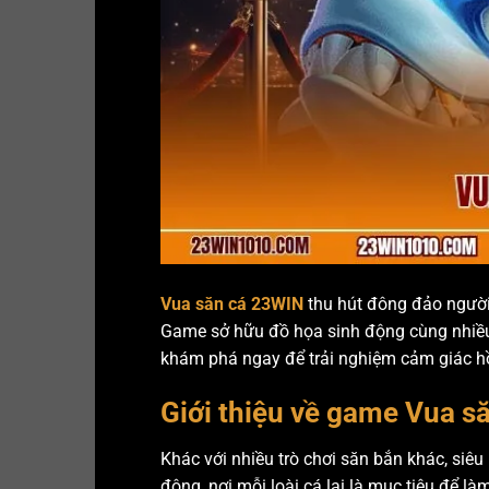
Vua săn cá 23WIN
thu hút đông đảo người 
Game sở hữu đồ họa sinh động cùng nhiều 
khám phá ngay để trải nghiệm cảm giác 
Giới thiệu về game Vua s
Khác với nhiều trò chơi săn bắn khác, siê
động, nơi mỗi loài cá lại là mục tiêu để 